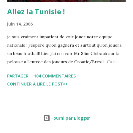
Allez la Tunisie !
juin 14, 2006
je suis vraiment impatient de voir jouer notre equipe
nationale ! j'espere qu'on gagnera et surtout qu'on jouera
un beau football! hier j'ai cru voir Mr Slim Chiboub sur la
pelouse a l'entree des joueurs de Croatie/Bresil . Ca m'a
fait plaisir puisque les tunisiens sont tres rares dans les
PARTAGER
104 COMMENTAIRES
instances internationales.( Je me demande d'ailleurs a quoi
CONTINUER À LIRE LE POST>>
est due cette absence !). Anyway... Inchallah Marbouha !
Fourni par Blogger