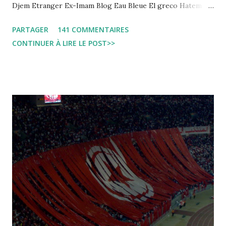
Djem Etranger Ex-Imam Blog Eau Bleue El greco Hatem
jojo ben jojo Jean Ken Kahloucha Diary Khanouf K-Max
PARTAGER
141 COMMENTAIRES
Leila fi amarikia Little Sarah American girl Massir mots a
CONTINUER À LIRE LE POST>>
dire Mouch ex Mazzika Tun...