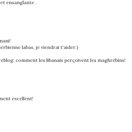
et ensanglante .
nani!
erbienne labas, je viendrai t'aider:)
eblog: comment les libanais perçoivent les maghrébins!
aiment excellent!