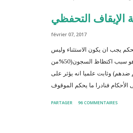
ة الإيقاف التحفظي
février 07, 2017
حكم يجب ان يكون الاستثناء وليس
القاعدة. هذا الإجراء المعمم بالمحاكم التونسية هو سبب اكتظاظ السجون(50%من
ضدهم) وثابت علميا انه يؤثر على
 الأحكام فنادرا ما يحكم الموقوف
ظيا . هذه الممارسات تسبب كوارث
PARTAGER
96 COMMENTAIRES
المنظومة القضائية و يحس بالظلم
و القهر Pour s'approfondir dans le sujet: Lire L'etude du Labo
démocratique intitulée : "Arr