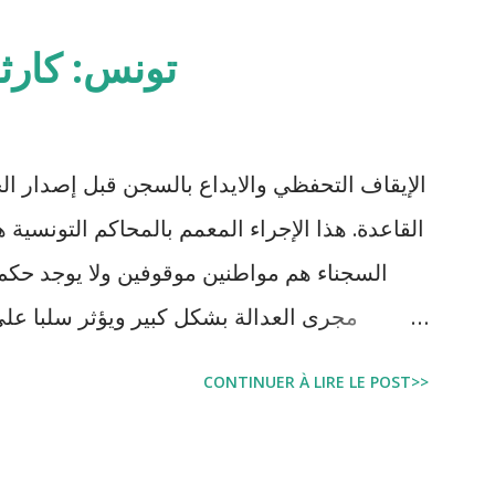
تونس: كارث
الإيقاف التحفظي والايداع بالسجن قبل إصدار ال
السجناء هم مواطنين موقوفين ولا يوجد حكم 
مجرى العدالة بشكل كبير ويؤثر سلبا على
بالبراءة او بمدة اقصر من التي قضاها تحف
CONTINUER À LIRE LE POST>>
اجتماعية واقتصادية و تجعل المواطن يحقد على 
estation, garde à vue, et détention