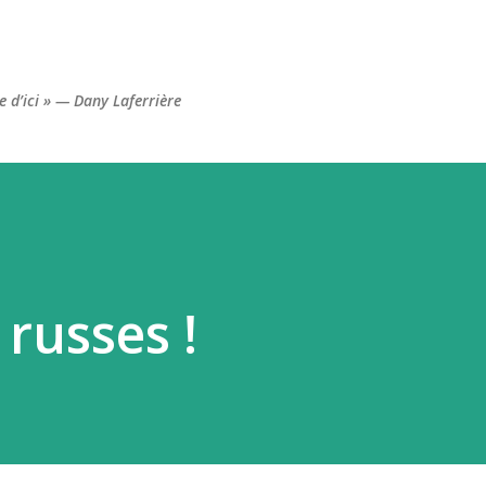
Accéder au contenu principal
re d’ici » — Dany Laferrière
russes !