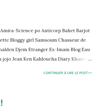
juridique tunisien au regard des Lignes
 Amira-Science po Anticorp Bahet Barjot
ette Bloggy girl Samsoum Chasseur de
malden Djem Etranger Ex-Imam Blog Eau
n jojo Jean Ken Kahloucha Diary Khanouf
e Sarah American girl Massir mots a dire
CONTINUER À LIRE LE POST>>
!