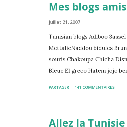
Mes blogs amis
préventive: Analyse du cadre 
directrices Luanda"
juillet 21, 2007
Tunisian blogs Adiboo 3assel
MettalicNaddou bidules Brun
souris Chakoupa Chicha Dis
Bleue El greco Hatem jojo be
K-Max Leila fi amarikia Littl
PARTAGER
141 COMMENTAIRES
Mouch ex Mazzika Tun...
Allez la Tunisie 