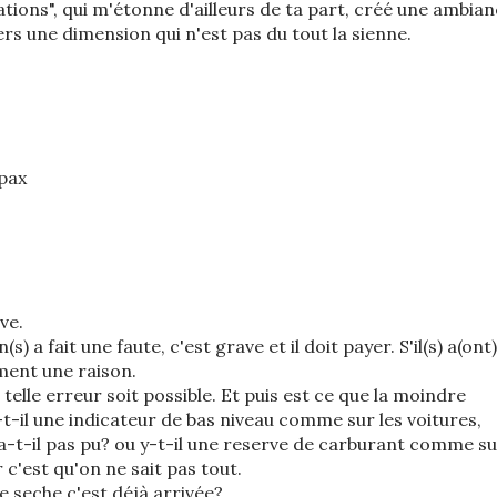
isations", qui m'étonne d'ailleurs de ta part, créé une ambia
ers une dimension qui n'est pas du tout la sienne.
-pax
ve.
s) a fait une faute, c'est grave et il doit payer. S'il(s) a(ont)
ement une raison.
telle erreur soit possible. Et puis est ce que la moindre
t-il une indicateur de bas niveau comme sur les voitures,
l'a-t-il pas pu? ou y-t-il une reserve de carburant comme s
 c'est qu'on ne sait pas tout.
 seche c'est déjà arrivée?