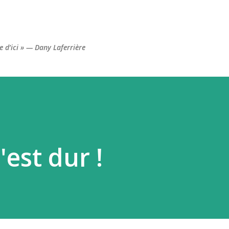
Accéder au contenu principal
re d’ici » — Dany Laferrière
'est dur !