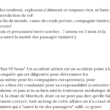
lles tombent, explosent,s'abiment et toujours rien, ni faute
nterdiction de vol!
la fin du monde, cause du crash précise, compagnie fautive
resto!
mois et personnen'ouvre son bec , 7 avions en 2 mois et la
i a sauvé la moitié des passager tuninter:(
"Eux VS Nous". Un accident aérien est un accident point à l
ne enquête qui est diligentée pour déterminer les
le cas même pour les compagnies européennes). pour
nce a bien été condamné pour sa responsabilité (contestée i
sheim. et puis si tu as bien suivi le traitement médiatique d
G24, la chaie de Murdoch, dont on ne peut pas dire qu'elle fai
ement correct, tout au long de cette affaire on n'a cessé d
nisien qui a "sauvé la vie des passagers". adib, ce genre