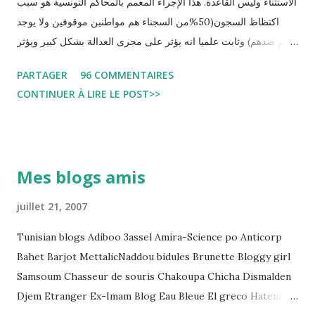
الاستثناء وليس القاعدة. هذا الإجراء المعمم بالمحاكم التونسية هو سبب
اكتظاظ السجون(50%من السجناء هم مواطنين موقوفين ولا يوجد
حكم ضدهم) وثابت علميا انه يؤثر على مجرى العدالة بشكل كبير ويؤثر
سلبا على الأحكام فنادرا ما يحكم الموقوف بالبراءة او بمدة اقصر من
PARTAGER
96 COMMENTAIRES
التي قضاها تحفظيا . هذه الممارسات تسبب كوارث اجتماعية واقتصادية
CONTINUER À LIRE LE POST>>
و تجعل المواطن يحقد على المنظومة القضائية و يحس بالظلم و القهر
Pour s'approfondir dans le sujet: Lire L'etude du Labo
démocratique intitulée : "Arrestation, garde à vue, et
détention préventive: Analyse du cadre juridique tunisien au
Mes blogs amis
regard des Lignes directrices Luanda"
juillet 21, 2007
Tunisian blogs Adiboo 3assel Amira-Science po Anticorp
Bahet Barjot MettalicNaddou bidules Brunette Bloggy girl
Samsoum Chasseur de souris Chakoupa Chicha Dismalden
Djem Etranger Ex-Imam Blog Eau Bleue El greco Hatem