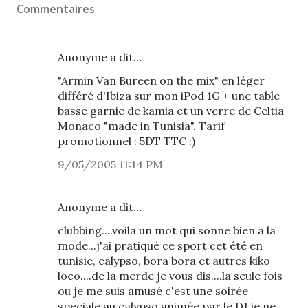
Commentaires
Anonyme a dit…
"Armin Van Bureen on the mix" en léger
différé d'Ibiza sur mon iPod 1G + une table
basse garnie de kamia et un verre de Celtia
Monaco "made in Tunisia". Tarif
promotionnel : 5DT TTC :)
9/05/2005 11:14 PM
Anonyme a dit…
clubbing....voila un mot qui sonne bien a la
mode...j'ai pratiqué ce sport cet été en
tunisie, calypso, bora bora et autres kiko
loco....de la merde je vous dis....la seule fois
ou je me suis amusé c'est une soirée
speciale au calypso animée par le DJ je ne