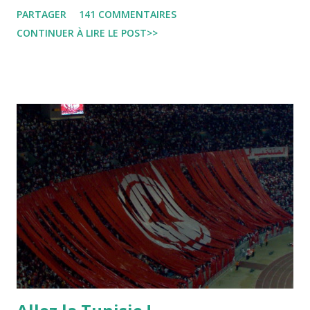
jojo ben jojo Jean Ken Kahloucha Diary Khanouf K-Max
PARTAGER
141 COMMENTAIRES
Leila fi amarikia Little Sarah American girl Massir mots a
CONTINUER À LIRE LE POST>>
dire Mouch ex Mazzika Tun...