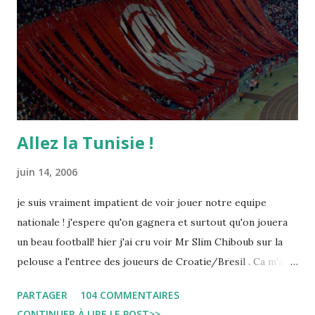
Allez la Tunisie !
juin 14, 2006
je suis vraiment impatient de voir jouer notre equipe
nationale ! j'espere qu'on gagnera et surtout qu'on jouera
un beau football! hier j'ai cru voir Mr Slim Chiboub sur la
pelouse a l'entree des joueurs de Croatie/Bresil . Ca m'a
fait plaisir puisque les tunisiens sont tres rares dans les
PARTAGER
104 COMMENTAIRES
instances internationales.( Je me demande d'ailleurs a quoi
CONTINUER À LIRE LE POST>>