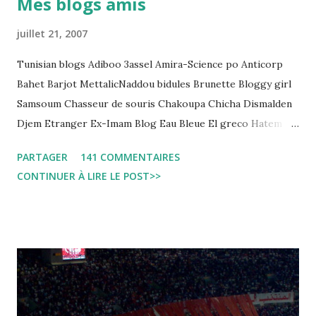
Mes blogs amis
regard des Lignes directrices Luanda"
juillet 21, 2007
Tunisian blogs Adiboo 3assel Amira-Science po Anticorp
Bahet Barjot MettalicNaddou bidules Brunette Bloggy girl
Samsoum Chasseur de souris Chakoupa Chicha Dismalden
Djem Etranger Ex-Imam Blog Eau Bleue El greco Hatem
jojo ben jojo Jean Ken Kahloucha Diary Khanouf K-Max
PARTAGER
141 COMMENTAIRES
Leila fi amarikia Little Sarah American girl Massir mots a
CONTINUER À LIRE LE POST>>
dire Mouch ex Mazzika Tun...