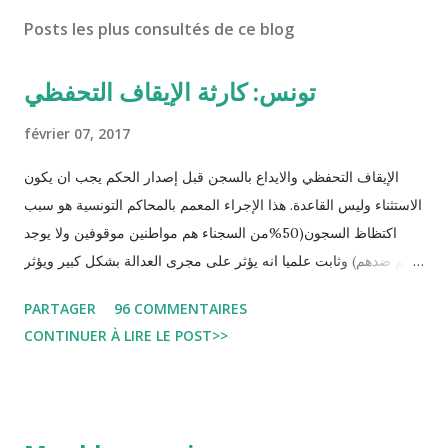
Posts les plus consultés de ce blog
تونس: كارثة الإيقاف التحفظي
février 07, 2017
الإيقاف التحفظي والايداع بالسجن قبل إصدار الحكم يجب ان يكون
الاستثناء وليس القاعدة. هذا الإجراء المعمم بالمحاكم التونسية هو سبب
اكتظاظ السجون(50%من السجناء هم مواطنين موقوفين ولا يوجد
حكم ضدهم) وثابت علميا انه يؤثر على مجرى العدالة بشكل كبير ويؤثر
سلبا على الأحكام فنادرا ما يحكم الموقوف بالبراءة او بمدة اقصر من
PARTAGER
96 COMMENTAIRES
التي قضاها تحفظيا . هذه الممارسات تسبب كوارث اجتماعية واقتصادية
CONTINUER À LIRE LE POST>>
و تجعل المواطن يحقد على المنظومة القضائية و يحس بالظلم و القهر
Pour s'approfondir dans le sujet: Lire L'etude du Labo
démocratique intitulée : "Arrestation, garde à vue, et
détention préventive: Analyse du cadre juridique tunisien au