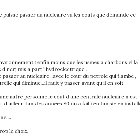
ie puisse passer au nucleaire vu les couts que demande ce
 environnement ! enfin moins que les usines a charbons el la
 d nerj mis a part l hydroelectrique..
it passer au nucleaire ..avec le cour du petrole qui flambe ,
lle qui diminue...il fauit y passer avant qu il en soit
une autre personne le cout d une centrale nucleaire n est
.d ailleur dans les annees 80 on a failli en tunisie en install
ne....
rop le choix.