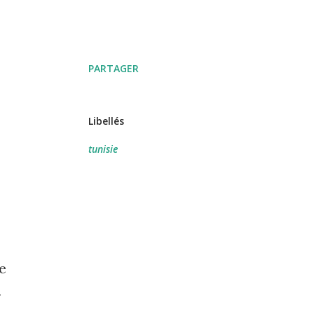
PARTAGER
Libellés
tunisie
e
r