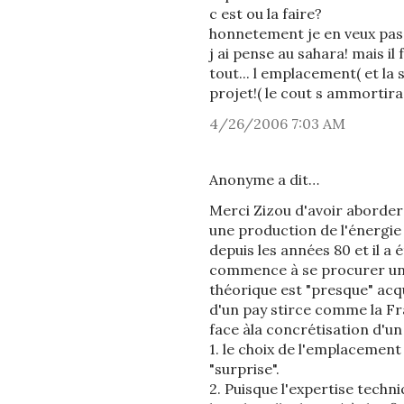
c est ou la faire?
honnetement je en veux pas 
j ai pense au sahara! mais il 
tout... l emplacement( et la 
projet!( le cout s ammortir
4/26/2006 7:03 AM
Anonyme a dit…
Merci Zizou d'avoir aborder c
une production de l'énergie a
depuis les années 80 et il a
commence à se procurer une
théorique est "presque" acqu
d'un pay stirce comme la Fr
face àla concrétisation d'un 
1. le choix de l'emplacement
"surprise".
2. Puisque l'expertise techni