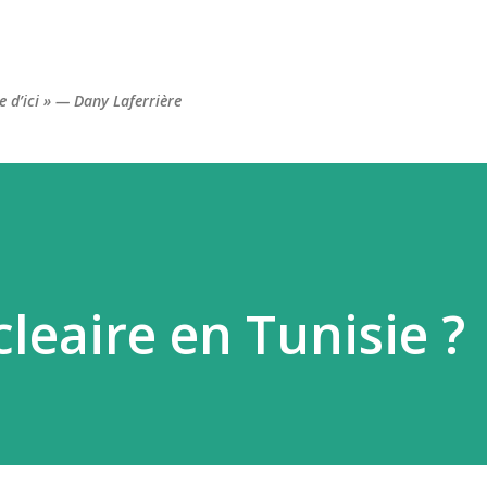
Accéder au contenu principal
re d’ici » — Dany Laferrière
leaire en Tunisie ?