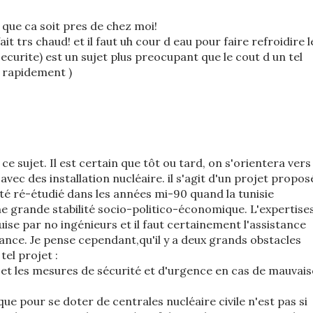
que ca soit pres de chez moi!
fait trs chaud! et il faut uh cour d eau pour faire refroidire l
securite) est un sujet plus preocupant que le cout d un tel
a rapidement )
e sujet. Il est certain que tôt ou tard, on s'orientera vers
vec des installation nucléaire. il s'agit d'un projet propos
 été ré-étudié dans les années mi-90 quand la tunisie
 grande stabilité socio-politico-économique. L'expertise
ise par no ingénieurs et il faut certainement l'assistance
ance. Je pense cependant,qu'il y a deux grands obstacles
tel projet :
 et les mesures de sécurité et d'urgence en cas de mauvais
que pour se doter de centrales nucléaire civile n'est pas si