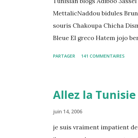
Tunisian blogs Adiboo 3assel
MettalicNaddou bidules Brun
souris Chakoupa Chicha Dis
Bleue El greco Hatem jojo be
K-Max Leila fi amarikia Littl
PARTAGER
141 COMMENTAIRES
Mouch ex Mazzika Tun...
Allez la Tunisie 
juin 14, 2006
je suis vraiment impatient de