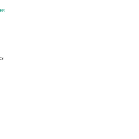
ER
es