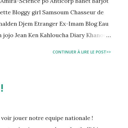
 Amira-Science po Anticorp Bahet Barjot
ette Bloggy girl Samsoum Chasseur de
malden Djem Etranger Ex-Imam Blog Eau
n jojo Jean Ken Kahloucha Diary Khanouf
e Sarah American girl Massir mots a dire
CONTINUER À LIRE LE POST>>
!
 voir jouer notre equipe nationale !