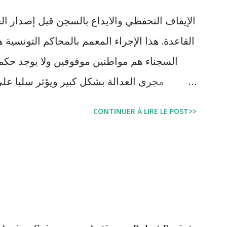
الإيقاف التحفظي والايداع بالسجن قبل إصدار ال
السجناء هم مواطنين موقوفين ولا يوجد حكم 
مجرى العدالة بشكل كبير ويؤثر سلبا على
بالبراءة او بمدة اقصر من التي قضاها تحف
CONTINUER À LIRE LE POST>>
اجتماعية واقتصادية و تجعل المواطن يحقد على 
estation, garde à vue, et détention
juridique tunisien au regard des Lignes