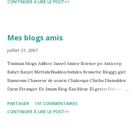
CONTINUER À LIRE LE POST>>
و تجعل المواطن يحقد على المنظومة القضائية و يحس بالظلم و القهر
Pour s'approfondir dans le sujet: Lire L'etude du Labo
démocratique intitulée : "Arrestation, garde à vue, et
détention préventive: Analyse du cadre juridique tunisien au
Mes blogs amis
regard des Lignes directrices Luanda"
juillet 21, 2007
Tunisian blogs Adiboo 3assel Amira-Science po Anticorp
Bahet Barjot MettalicNaddou bidules Brunette Bloggy girl
Samsoum Chasseur de souris Chakoupa Chicha Dismalden
Djem Etranger Ex-Imam Blog Eau Bleue El greco Hatem
jojo ben jojo Jean Ken Kahloucha Diary Khanouf K-Max
PARTAGER
141 COMMENTAIRES
Leila fi amarikia Little Sarah American girl Massir mots a
CONTINUER À LIRE LE POST>>
dire Mouch ex Mazzika Tun...