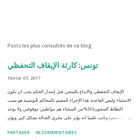
Posts les plus consultés de ce blog
تونس: كارثة الإيقاف التحفظي
février 07, 2017
الإيقاف التحفظي والايداع بالسجن قبل إصدار الحكم يجب ان يكون
الاستثناء وليس القاعدة. هذا الإجراء المعمم بالمحاكم التونسية هو سبب
اكتظاظ السجون(50%من السجناء هم مواطنين موقوفين ولا يوجد
حكم ضدهم) وثابت علميا انه يؤثر على مجرى العدالة بشكل كبير ويؤثر
سلبا على الأحكام فنادرا ما يحكم الموقوف بالبراءة او بمدة اقصر من
PARTAGER
96 COMMENTAIRES
التي قضاها تحفظيا . هذه الممارسات تسبب كوارث اجتماعية واقتصادية