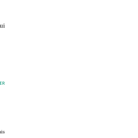
ui
ER
ais