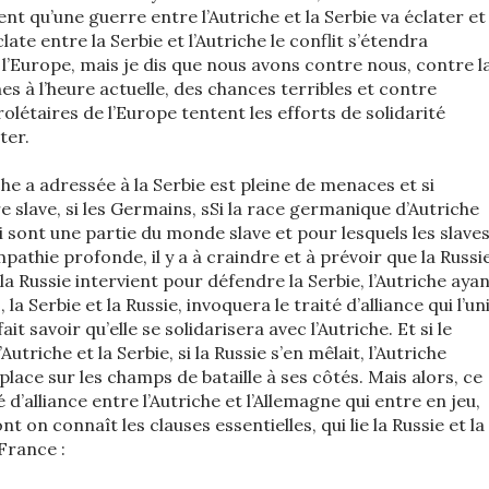
nt qu’une guerre entre l’Autriche et la Serbie va éclater et
late entre la Serbie et l’Autriche le conflit s’étendra
l’Europe, mais je dis que nous avons contre nous, contre l
es à l’heure actuelle, des chances terribles et contre
prolétaires de l’Europe tentent les efforts de solidarité
ter.
che a adressée à la Serbie est pleine de menaces et si
ire slave, si les Germains, sSi la race germanique d’Autriche
ui sont une partie du monde slave et pour lesquels les slave
athie profonde, il y a à craindre et à prévoir que la Russi
i la Russie intervient pour défendre la Serbie, l’Autriche aya
la Serbie et la Russie, invoquera le traité d’alliance qui l’un
ait savoir qu’elle se solidarisera avec l’Autriche. Et si le
Autriche et la Serbie, si la Russie s’en mêlait, l’Autriche
place sur les champs de bataille à ses côtés. Mais alors, ce
é d’alliance entre l’Autriche et l’Allemagne qui entre en jeu,
nt on connaît les clauses essentielles, qui lie la Russie et la
 France :