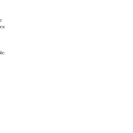
e
les
le