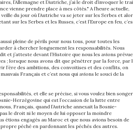
res, l’Allemagne et l’Autriche, j’ai le droit d’invoquer le tra
France vienne prendre place à mes côtés." A l’heure actuelle,
ille du jour où l’Autriche va se jeter sur les Serbes et alo
etant sur les Serbes et les Russes, c’est l’Europe en feu, c’es
aussi pleine de périls pour nous tous, pour toutes les
ttarder à chercher longuement les responsabilités. Nous
dit et j’atteste devant l’Histoire que nous les avions prévue
s ; lorsque nous avons dit que pénétrer par la force, par 
r l’ère des ambitions, des convoitises et des conflits, on
uvais Français et c’est nous qui avions le souci de la
responsabilités, et elle se précise, si vous voulez bien songer
Bosnie-Herzégovine qui est l’occasion de la lutte entre
e nous, Français, quand l’Autriche annexait la Bosnie-
as le droit ni le moyen de lui opposer la moindre
s étions engagés au Maroc et que nous avions besoin de
 propre péché en pardonnant les péchés des autres.