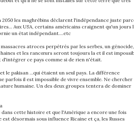
début et qu'il ne se sont installés sur cette terre que très
n 2050 les maghrébins déclarent l'indépendance juste parc
ires... Aux USA, certains américains craignent qu'un jours 
ornie un état indépendant....etc
es massacres atroces perpétrés par les serbes, un génocide,
haines et les rancœurs seront toujours la et il est impossib
t d'intégrer ce pays comme si de rien n'était.
et le pakisan ...qui étaient un seul pays. La différence
que parfois il est impossible de vivre ensemble. Ne chercher
 nature humaine. Un des deux groupes tentera de dominer
 a
dans cette histoire et que l'Amérique a encore une fois
 est désormais sous influence Ricaine et ça, les Russes