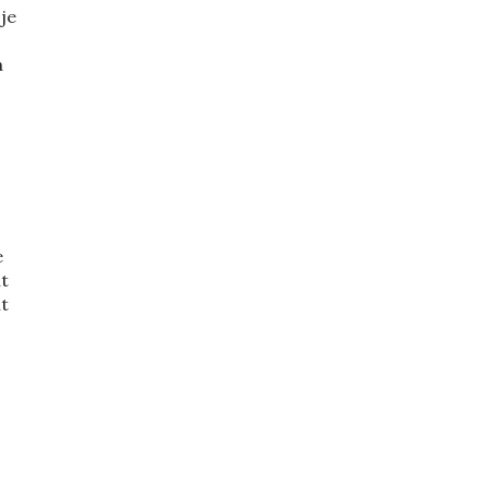
 je
a
s
e
nt
it