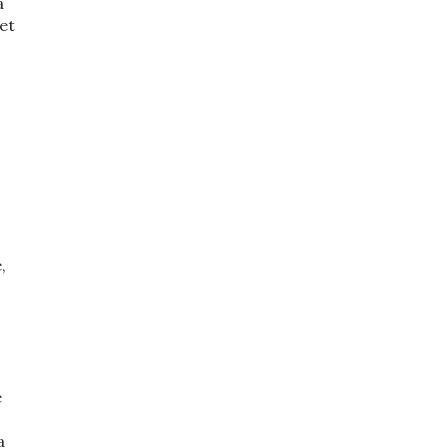
a
et
,
e
a