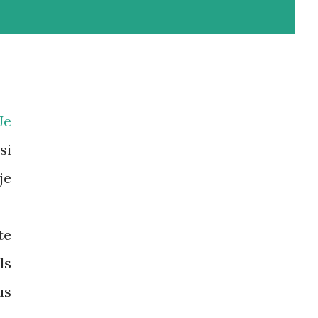
Je
si
je
te
ls
us