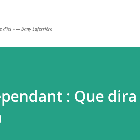
Accéder au contenu principal
re d’ici » — Dany Laferrière
pendant : Que dira
)