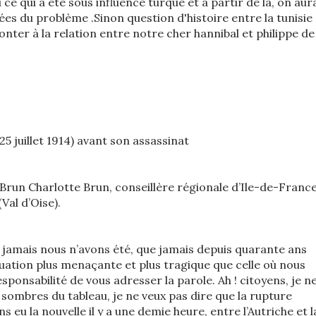
 ce qui à été sous influence turque et à partir de là, on aur
es du problème .Sinon question d'histoire entre la tunisie 
onter à la relation entre notre cher hannibal et philippe de
 25 juillet 1914) avant son assassinat
Brun Charlotte Brun, conseillère régionale d’Ile-de-France
Val d’Oise).
e jamais nous n’avons été, que jamais depuis quarante ans
tuation plus menaçante et plus tragique que celle où nous
esponsabilité de vous adresser la parole. Ah ! citoyens, je n
 sombres du tableau, je ne veux pas dire que la rupture
eu la nouvelle il y a une demie heure, entre l’Autriche et l