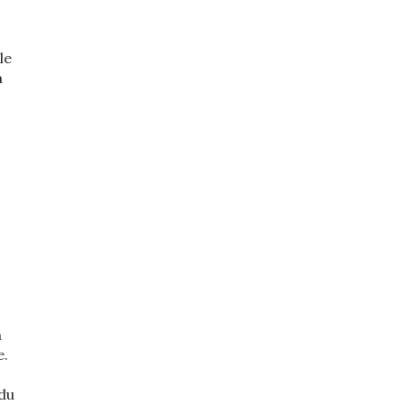
le
a
n
e.
 du