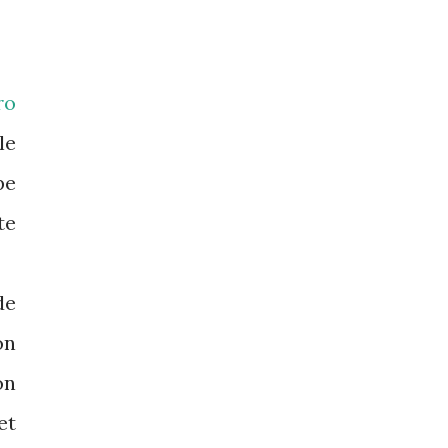
ro
le
pe
te
de
on
on
et