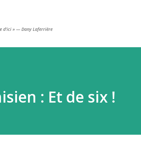
Accéder au contenu principal
re d’ici » — Dany Laferrière
sien : Et de six !