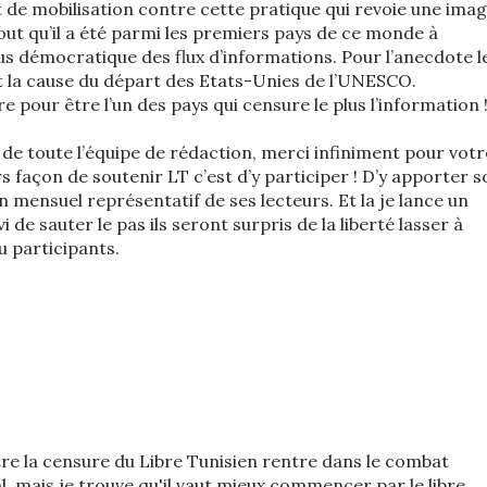
de mobilisation contre cette pratique qui revoie une ima
out qu’il a été parmi les premiers pays de ce monde à
us démocratique des flux d’informations. Pour l’anecdote l
 la cause du départ des Etats-Unies de l’UNESCO.
tre pour être l’un des pays qui censure le plus l’information 
t de toute l’équipe de rédaction, merci infiniment pour votr
urs façon de soutenir LT c’est d’y participer ! D’y apporter 
un mensuel représentatif de ses lecteurs. Et la je lance un
i de sauter le pas ils seront surpris de la liberté lasser à
 participants.
re la censure du Libre Tunisien rentre dans le combat
. mais je trouve qu'il vaut mieux commencer par le libre