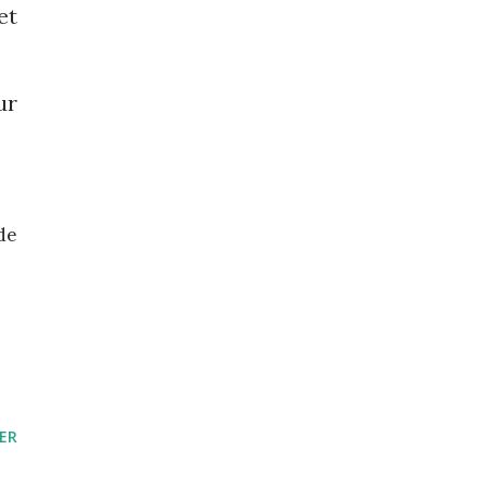
et
ur
de
ER